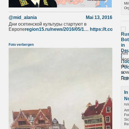
Mil
Or
@mid_alania
Mai 13, 2016
Дни осетинской культуры стартуют в
Европе
region15.ru/news/2016/05/1…
https://t.co/vR3b
Foto verbergen
Am 1
Nor
der
sow
Rah
In
No
rus
Am 
For
Sic
Re