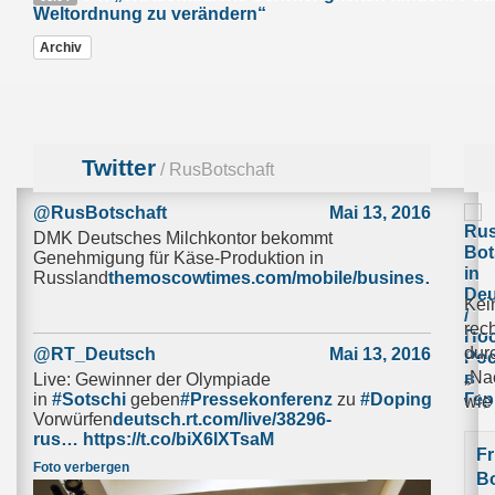
Weltordnung zu verändern“
Archiv
Twitter
/ RusBotschaft
@RusBotschaft
Mai 13, 2016
DMK Deutsches Milchkontor bekommt
Genehmigung für Käse-Produktion in
Russland
themoscowtimes.com/mobile/busines…
Kei
rec
dur
@RT_Deutsch
Mai 13, 2016
„Na
Live: Gewinner der Olympiade
in
#Sotschi
geben
#Pressekonferenz
zu
#Doping
-
wie
Vorwürfen
deutsch.rt.com/live/38296-
rus…
https://t.co/biX6lXTsaM
Fr
Foto verbergen
Bo