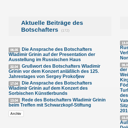
Aktuelle Beiträge des
Botschafters
(172)
13.0
Rus
Die Ansprache des Botschafters
06.05
Ver
Wladimir Grinin auf der Presentation der
Nor
Ausstellung im Russischen Haus
06.0
Grußwort des Botschafters Wladimir
22.04
der
Grinin vor dem Konzert anläßlich des 125.
Wei
Jahrestages von Sergey Prokofjew
Kir
Die Ansprache des Botschafters
17.04
Föd
Wladimir Grinin auf dem Konzert des
Tur
Sorbischen Künstlerbunds
des
Rede des Botschafters Wladimir Grinin
Vat
13.04
beim Treffen mit Schwarzkopf-Stiftung
Sit
201
Archiv
03.0
Auß
Dol