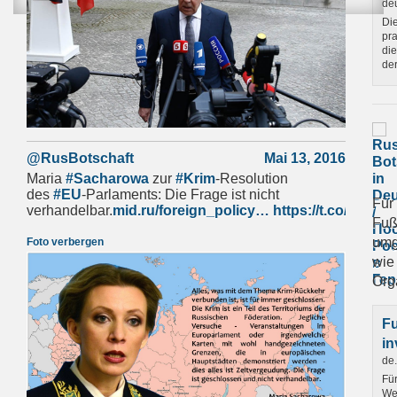
deu
Di
pra
die
der
@RusBotschaft
Mai 13, 2016
Maria
#Sacharowa
zur
#Krim
-Resolution
des
#EU
-Parlaments: Die Frage ist nicht
Für
verhandelbar.
mid.ru/foreign_policy…
https://t.co/3DLt
Fuß
umg
Foto verbergen
wie
Org
Fu
in
de
Für
We