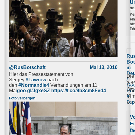
U
de
Kei
ein
ni
füh
@RusBotschaft
Mai 13, 2016
Hier das Pressestatement von
Die
Sergey
#Lawrow
nach
(OP
den
#Normandie4
Verhandlungen am 11.
Orga
Mai
goo.gl/JgxeSZ
https://t.co/9b3cm8Fvd4
Ölm
Foto verbergen
Vor
Vo
Er
fa