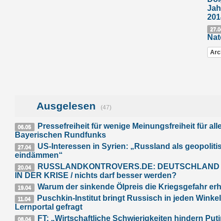
Jah
201
27.0
Nat
Arc
Ausgelesen
(47)
Pressefreiheit für wenige Meinungsfreiheit für all
06.05
Bayerischen Rundfunks
US-Interessen in Syrien: „Russland als geopolit
27.04
eindämmen“
RUSSLANDKONTROVERS.DE: DEUTSCHLAND
20.04
IN DER KRISE / nichts darf besser werden?
Warum der sinkende Ölpreis die Kriegsgefahr er
19.04
Puschkin-Institut bringt Russisch in jeden Winkel
11.04
Lernportal gefragt
FT: „Wirtschaftliche Schwierigkeiten hindern Puti
08.04